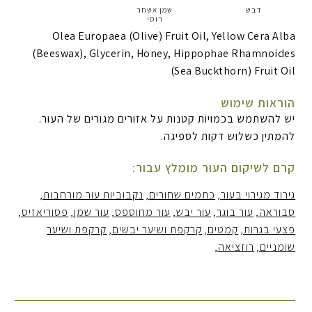
דבש
שמן אשחר
רוסי
Olea Europaea (Olive) Fruit Oil, Yellow Cera Alba
(Beeswax), Glycerin, Honey, Hippophae Rhamnoides
(Sea Buckthorn) Fruit Oil
הוראות שימוש
יש להשתמש בכמויות קטנות על אזורים מגורים של העור.
להמתין כשלוש דקות לספיגה.
קרם לשיקום העור מומלץ עבור:
גירוד מגירוי בעור
כתמים שחורים
נקבוביות עור מורחבות
סבוראה
עור בוגר
עור יבש
עור מחוספס
עור שמן
פסוריאזיס
פצעי בגרות
קמטים
קרקפת ושיער יבשים
קרקפת ושיער
שומניים
רוזציאה