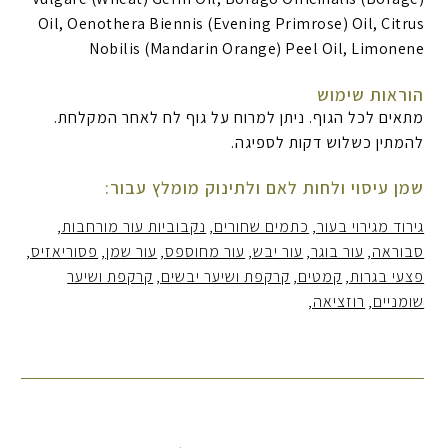
Oil, Oenothera Biennis (Evening Primrose) Oil, Citrus
Nobilis (Mandarin Orange) Peel Oil, Limonene
הוראות שימוש
מתאים לכל הגוף. ניתן למרוח על גוף לח לאחר המקלחת.
להמתין כשלוש דקות לספיגה.
שמן עיסוי ולחות לאם ולתינוק מומלץ עבור:
גירוד מגירוי בעור
כתמים שחורים
נקבוביות עור מורחבות
סבוראה
עור בוגר
עור יבש
עור מחוספס
עור שמן
פסוריאזיס
פצעי בגרות
קמטים
קרקפת ושיער יבשים
קרקפת ושיער
שומניים
רוזציאה