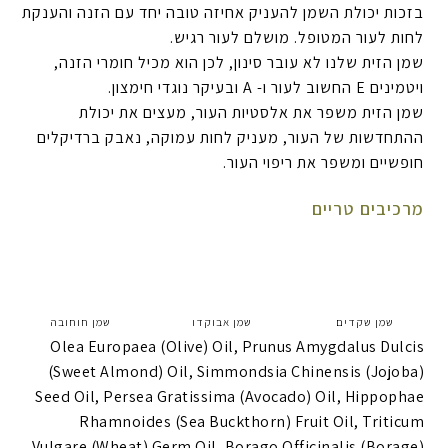
בזכות יכולת השמן להעניק אחיזה טובה יחד עם הזנה והענקת
לחות לעור המטופל. מושלם לעור רגיש.
שמן הזית שלנו לא עובר סינון, לכן הוא מכיל חומרי הזנה,
ויטמינים E החשוב לעור ו- A ובעיקר נוגדי חימצון.
שמן הזית משפר את אלסטיות העור, מעצים את יכולת
ההתחדשות של העור, מעניק לחות עמוקה, נאבק ברדיקלים
חופשיים ומשפר את ריפוי העור.
מרכיבים טריים
שמן שקדים
שמן אבוקדו
שמן חוחובה
Olea Europaea (Olive) Oil, Prunus Amygdalus Dulcis
(Sweet Almond) Oil, Simmondsia Chinensis (Jojoba)
Seed Oil, Persea Gratissima (Avocado) Oil, Hippophae
Rhamnoides (Sea Buckthorn) Fruit Oil, Triticum
Vulgare (Wheat) Germ Oil, Borago Officinalis (Borage)