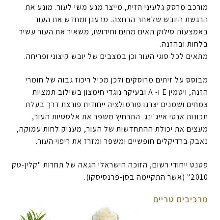
מורכב מרסק גלעיני הזית, מייצר מגע משי לעור. מונע את
הרגשת היובש שלאחר הרחצה. מרענן ומחדש את העור
באמצעות סילוק תאים מתים וחידושו, משאיר את העור עשיר
בלחות ובהזנה.
מתאים לכל סוגי העור וכן במצבים של יובש קיצוני ופריחה.
מבוסס על זיתים מרוסקים ולכן מכיל ריכוז גבוה של חומרי
הזנה, ויטמין E ו- A ובעיקר נוגדי חימצון בשילוב תמציות
צמחים ושמנים יצרנו פורמולציה ייחודית פורצת דרך בעלת
תכונות אנטי אייג'ינג. התרחיץ משפר את אלסטיות העור,
מעצים את יכולת ההתחדשות של העור, מעניק לחות עמוקה,
נאבק ברדיקלים חופשיים ומשפר ומזרז את ריפוי העור.
פטנט ייחודי רשום, הזוכה הישראלי הגאה של תחרות "קלין-טק
2010" (אשר התקיימה בסן-פרנסיסקו).
מרכיבים טריים