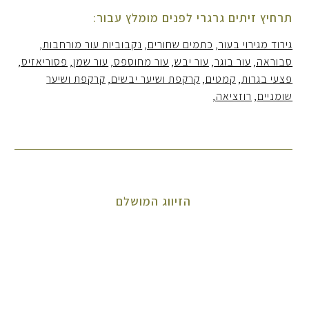
תרחיץ זיתים גרגרי לפנים מומלץ עבור:
גירוד מגירוי בעור
כתמים שחורים
נקבוביות עור מורחבות
סבוראה
עור בוגר
עור יבש
עור מחוספס
עור שמן
פסוריאזיס
פצעי בגרות
קמטים
קרקפת ושיער יבשים
קרקפת ושיער
שומניים
רוזציאה
הזיווג המושלם