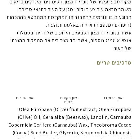
מקור טבעי עשיר של נוגדי חימצון, ויטימינים ומינרלים בריאים.
משמר מראה עור צעיר וקורן. מגן על העור בתנאי-סביבה
הפוגעים בו וגורמים להתבגרותו המוקדמת המתבטא בהתכהות
(היפר-פיגמנטציה) וירידה באלסטיות העור.
עשיר בנוגדי החמצון הטבעיים הידועים של הזית ובסגולות
אנטי-אייג'ינג נוספות, אשר יחד מגבירים את התפקוד ההגנתי
של העור.
מרכיבים טריים
שמן אבוקדו
שמן פקעות
שמן גרניום
ורדים
Olea Europaea (Olive) fruit extract, Olea Europaea
(Olive) Oil, Cera alba (Beeswax), Lanolin, Carnauba
Copernicia Cerifera (Carnauba) Wax, Theobroma Cacao
(Cocoa) Seed Butter, Glycerin, Simmondsia Chinensis