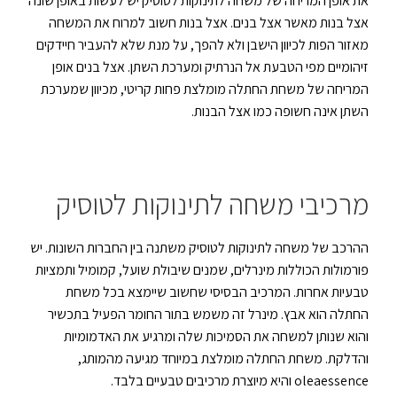
את אופן המריחה של משחה לתינוקות לטוסיק יש לעשות באופן שונה
אצל בנות מאשר אצל בנים. אצל בנות חשוב למרוח את המשחה
מאזור הפות לכיוון הישבן ולא להפך, על מנת שלא להעביר חיידקים
זיהומיים מפי הטבעת אל הנרתיק ומערכת השתן. אצל בנים אופן
המריחה של משחת החתלה מומלצת פחות קריטי, מכיוון שמערכת
השתן אינה חשופה כמו אצל הבנות.
מרכיבי משחה לתינוקות לטוסיק
ההרכב של משחה לתינוקות לטוסיק משתנה בין החברות השונות. יש
פורמולות הכוללות מינרלים, שמנים שיבולת שועל, קמומיל ותמציות
טבעיות אחרות. המרכיב הבסיסי שחשוב שיימצא בכל משחת
החתלה הוא אבץ. מינרל זה משמש בתור החומר הפעיל בתכשיר
והוא שנותן למשחה את הסמיכות שלה ומרגיע את האדמומיות
והדלקת. משחת החתלה מומלצת במיוחד מגיעה מהמותג,
oleaessence והיא מיוצרת מרכיבים טבעיים בלבד.