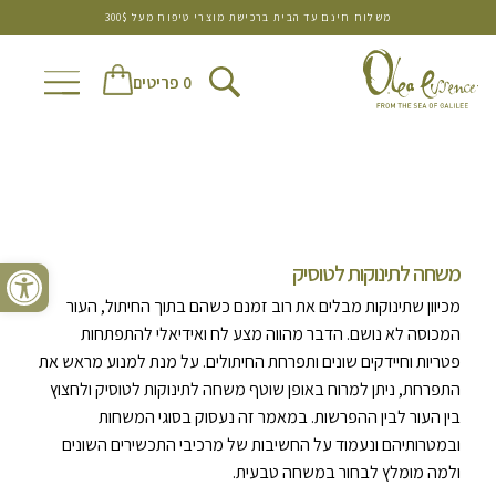
משלוח חינם עד הבית ברכישת מוצרי טיפוח מעל 300$
0 פריטים
פתח סרגל נגישות
משחה לתינוקות לטוסיק
מכיוון שתינוקות מבלים את רוב זמנם כשהם בתוך החיתול, העור
המכוסה לא נושם. הדבר מהווה מצע לח ואידיאלי להתפתחות
פטריות וחיידקים שונים ותפרחת החיתולים. על מנת למנוע מראש את
התפרחת, ניתן למרוח באופן שוטף משחה לתינוקות לטוסיק ולחצוץ
בין העור לבין ההפרשות. במאמר זה נעסוק בסוגי המשחות
ובמטרותיהם ונעמוד על החשיבות של מרכיבי התכשירים השונים
ולמה מומלץ לבחור במשחה טבעית.